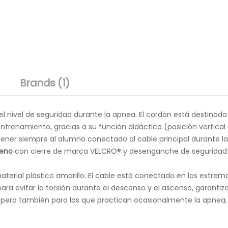
Brands (1)
el nivel de seguridad durante la apnea. El cordón está destinad
 entrenamiento, gracias a su función didáctica (posición vertica
ener siempre al alumno conectado al cable principal durante la
reno
con cierre de marca VELCRO® y desenganche de seguridad 
aterial plástico amarillo. El cable está conectado en los extr
para evitar la torsión durante el descenso y el ascenso, garant
s pero también para los que practican ocasionalmente la apnea