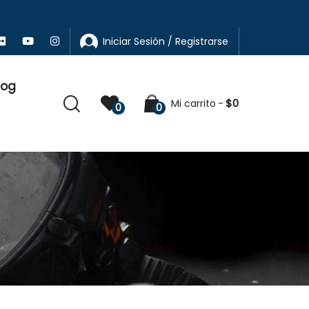
Iniciar Sesión / Registrarse
log
$
0
Mi carrito
0
0