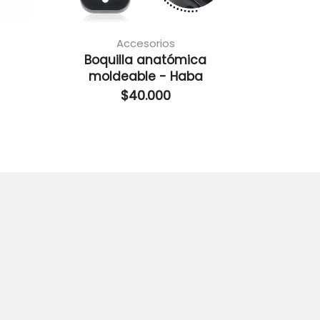
Accesorios
Protecto
Boquilla anatómica
correa
moldeable - Haba
$
40.000
$
33