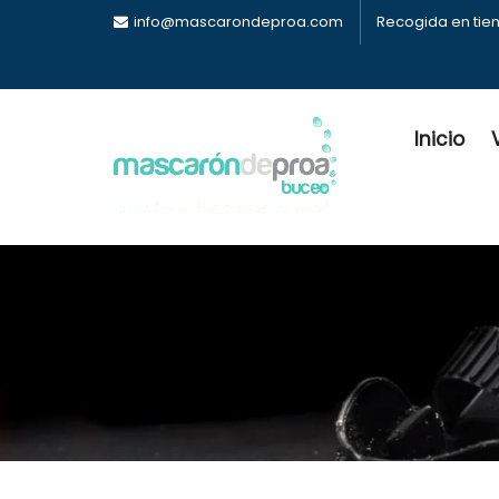
info@mascarondeproa.com
Recogida en tie
Inicio