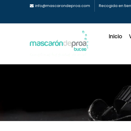
info@mascarondeproa.com
Recogida en tie
Inicio