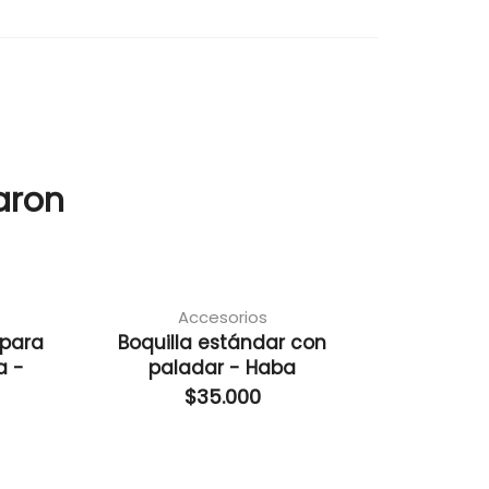
aron
Accesorios
 para
Boquilla estándar con
a -
paladar - Haba
$
35.000