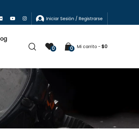
Iniciar Sesión / Registrarse
log
$
0
Mi carrito
0
0