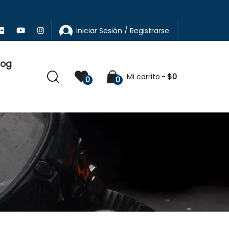
Iniciar Sesión / Registrarse
log
$
0
Mi carrito
0
0