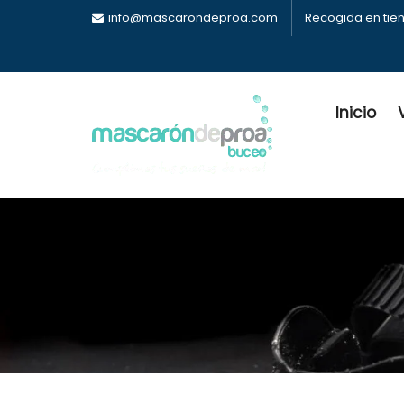
info@mascarondeproa.com
Recogida en tie
Inicio