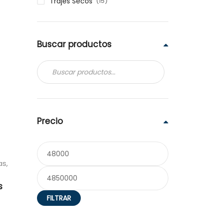
(15)
Trajes Secos
Buscar productos
Precio
as
,
s
FILTRAR