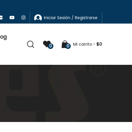
Iniciar Sesión / Registrarse
log
$
0
Mi carrito
0
0