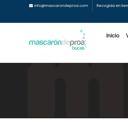
info@mascarondeproa.com
Recogida en tie
Inicio