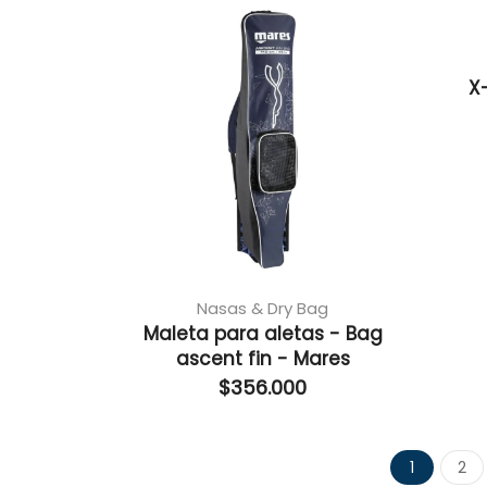
X
Nasas & Dry Bag
Maleta para aletas - Bag
ascent fin - Mares
$
356.000
1
2