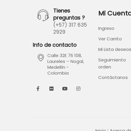
Tienes
Mi Cuent
preguntas ?
(+57) 317 635
Ingreso
2929
Ver Carrito
Info de contacto
Mi Lista deseo
Calle 32E 76 108,
Seguimiento
Laureles – Nogal,
orden
Medellín -
Colombia
Contáctanos
Inicio
Acerca d