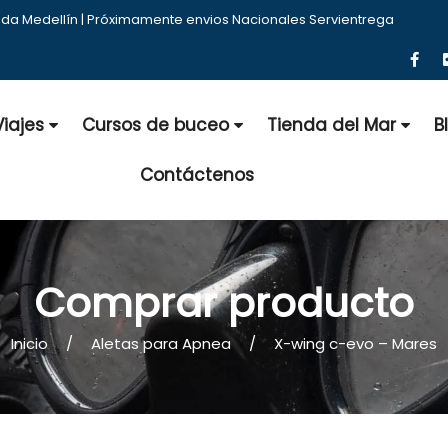
nda Medellín | Próximamente envios Nacionales Servientrega
Viajes
Cursos de buceo
Tienda del Mar
B
Contáctenos
Comprar producto
Inicio
Aletas para Apnea
X-wing c-evo – Mares