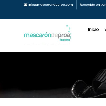
info@mascarondeproa.com
Recogida en tie
Inicio