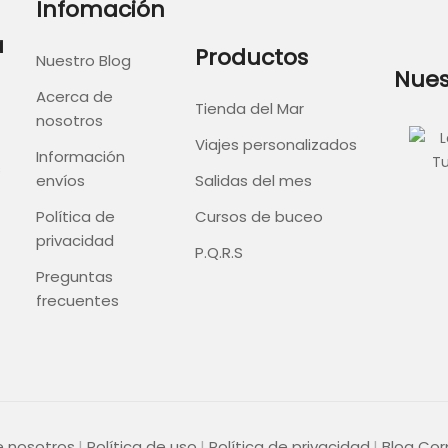
Infomación
a
Productos
Nuestro Blog
Nues
Acerca de
Tienda del Mar
nosotros
Viajes personalizados
Información
s
envíos
Salidas del mes
Política de
Cursos de buceo
privacidad
P.Q.R.S
Preguntas
frecuentes
e nosotros
Política de uso
Política de privacidad
Blog Cor