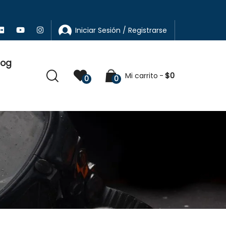
Iniciar Sesión / Registrarse
log
$
0
Mi carrito
0
0