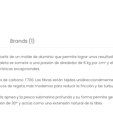
Brands (1)
artir de un molde de aluminio que permite lograr unos resultad
a aleta se somete a una presión de alrededor de 6 kg por cm² y
ísticas excepcionales.
 de carbono T700. Las fibras están tejidas unidireccionalmente pa
os de regata más modernos para reducir la fricción y las turbu
a la apnea y la pesca submarina profunda y su forma permite g
ción de 30° y actúa como una extensión natural de la tibia.