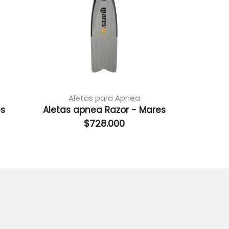
Aletas para Apnea
Ale
es
Aletas apnea Razor - Mares
X-Wi
$
728.000