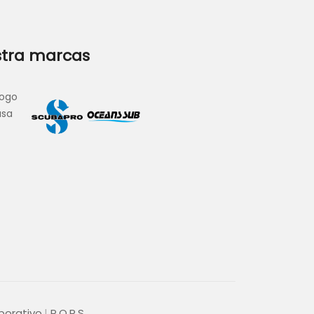
tra marcas
porativo
P.Q.R.S.