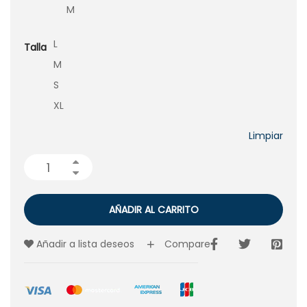
M
L
Talla
M
S
XL
Limpiar
AÑADIR AL CARRITO
Añadir a lista deseos
Compare