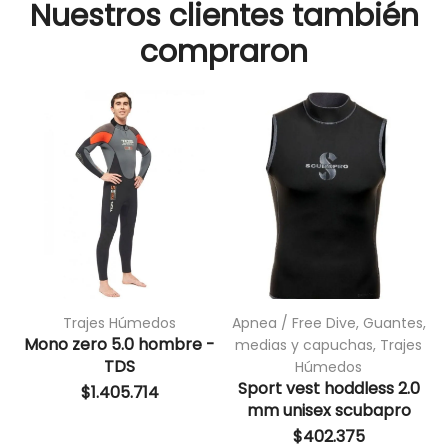
Nuestros clientes también
compraron
Trajes Húmedos
Apnea / Free Dive
,
Guantes,
Mono zero 5.0 hombre -
M
medias y capuchas
,
Trajes
TDS
Húmedos
Sport vest hoddless 2.0
$
1.405.714
mm unisex scubapro
$
402.375