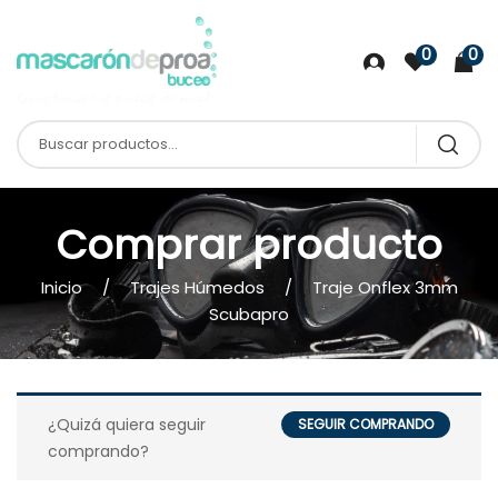
0
0
Comprar producto
Inicio
Trajes Húmedos
Traje Onflex 3mm
Scubapro
¿Quizá quiera seguir
SEGUIR COMPRANDO
comprando?