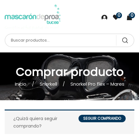
0
0
Comprar producto
Inicio
Snorkell
Snorkel Pro flex – Mares
¿Quizá quiera seguir
SEGUIR COMPRANDO
comprando?