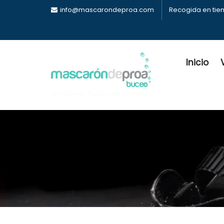
info@mascarondeproa.com
Recogida en tie
Inicio