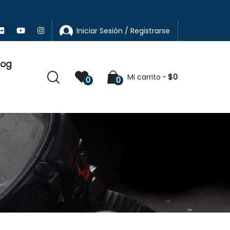
Iniciar Sesión / Registrarse
log
$
0
Mi carrito
0
0