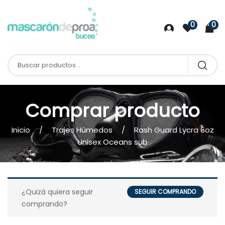
0
0
Comprar producto
Inicio
Trajes Húmedos
Rash Guard Lycra 6oz
Unisex Oceans sub
¿Quizá quiera seguir
SEGUIR COMPRANDO
comprando?