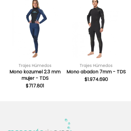
Trajes Húmedos
Trajes Húmedos
Mono kozumel 2.3 mm
Mono abadon 7mm - TDS
M
mujer - TDS
$
1.974.690
$
717.801