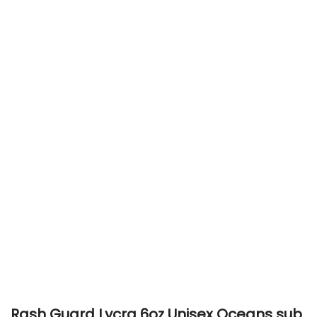
Rash Guard Lycra 6oz Unisex Oceans sub