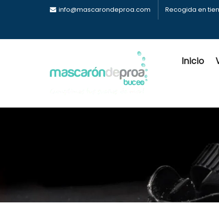
info@mascarondeproa.com
Recogida en tie
Inicio