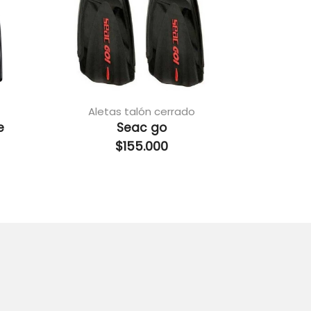
Aletas talón cerrado
Alet
e
Seac go
Cl
$
155.000