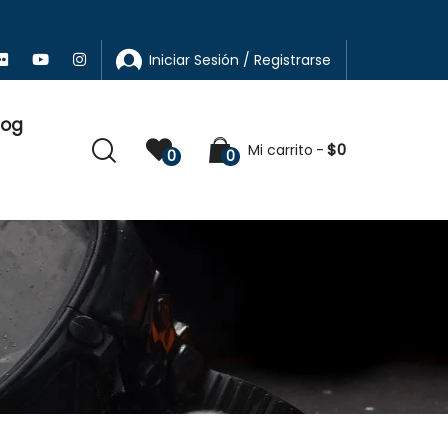
Iniciar Sesión / Registrarse
log
$
0
Mi carrito
0
0