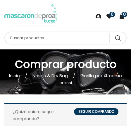
0
0
Comprar producto
Inicio
Nasas & Dry Bag
Gorilla pro XL camo
cressi
¿Quizá quiera seguir
SEGUIR COMPRANDO
comprando?