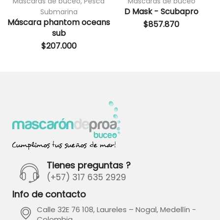
Máscaras de buceo
,
Pesca
Máscaras de buceo
D Mask - Scubapro
Submarina
Máscara phantom oceans
$
857.870
sub
$
207.000
Tienes preguntas ?
(+57) 317 635 2929
Info de contacto
Calle 32E 76 108, Laureles – Nogal, Medellín -
Colombia