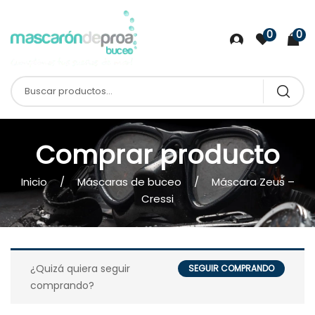
0
0
Comprar producto
Inicio
Máscaras de buceo
Máscara Zeus –
Cressi
¿Quizá quiera seguir
SEGUIR COMPRANDO
comprando?