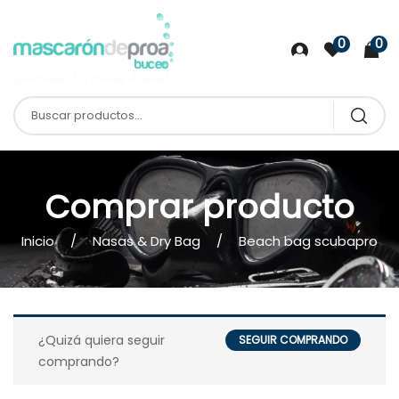
0
0
Comprar producto
Inicio
Nasas & Dry Bag
Beach bag scubapro
¿Quizá quiera seguir
SEGUIR COMPRANDO
comprando?