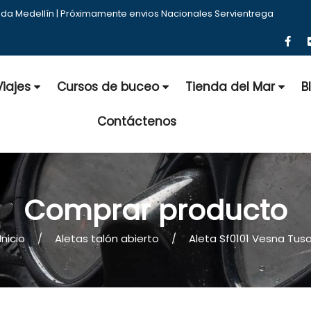
nda Medellín | Próximamente envios Nacionales Servientrega
Viajes
Cursos de buceo
Tienda del Mar
B
Contáctenos
Comprar producto
Inicio
Aletas talón abierto
Aleta Sf0101 Vesna Tus