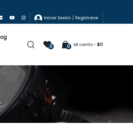
Iniciar Sesión / Registrarse
log
$
0
Mi carrito
0
0
a