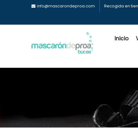
info@mascarondeproa.com
Recogida en tie
Inicio