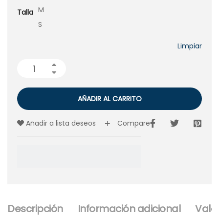
M
Talla
S
Limpiar
AÑADIR AL CARRITO
Añadir a lista deseos
Compare
Descripción
Información adicional
Valo