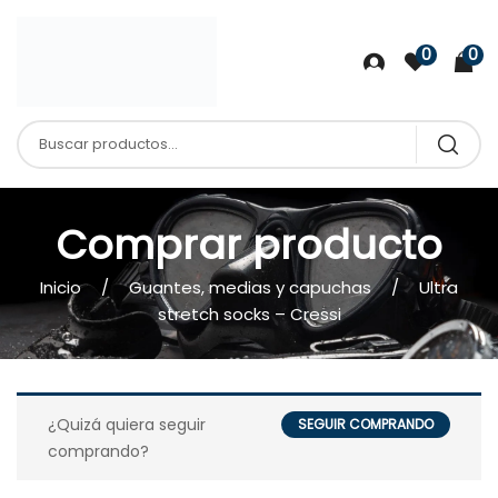
0
0
Comprar producto
Inicio
Guantes, medias y capuchas
Ultra
stretch socks – Cressi
¿Quizá quiera seguir
SEGUIR COMPRANDO
comprando?