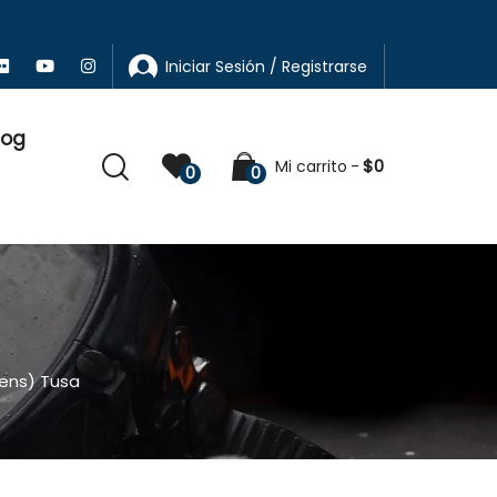
Iniciar Sesión / Registrarse
log
$
0
Mi carrito
0
0
Lens) Tusa