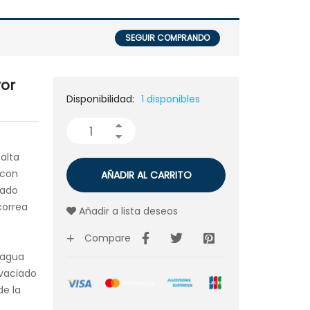
SEGUIR COMPRANDO
ror
Disponibilidad:
1 disponibles
alta
 con
AÑADIR AL CARRITO
lado
correa
Añadir a lista deseos
Compare
 agua
 vaciado
de la