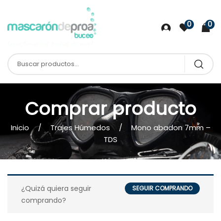
0
0
Comprar producto
Inicio
Trajes Húmedos
Mono abadon 7mm –
TDS
¿Quizá quiera seguir
SEGUIR COMPRANDO
comprando?