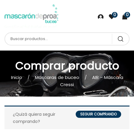
0
0
Comprar producto
Inicio
Máscaras de buceo
AIR – Máscara
Cressi
¿Quizá quiera seguir
SEGUIR COMPRANDO
comprando?