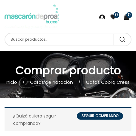
0
0
Comprar producto
Inicio
Gafas de natación
Gafas Cobra Cressi
¿Quizá quiera seguir
SEGUIR COMPRANDO
comprando?