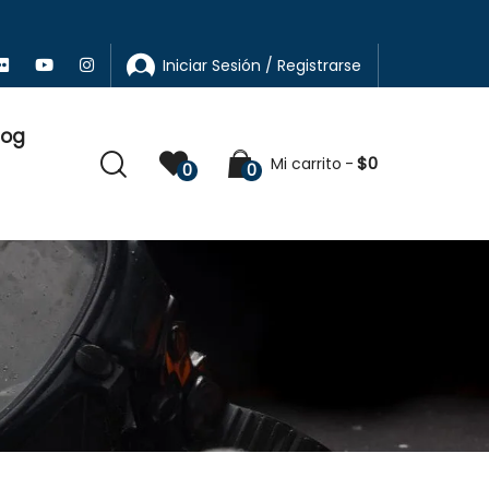
Iniciar Sesión / Registrarse
log
$
0
Mi carrito
0
0