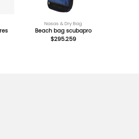
Nasas & Dry Bag
Na
res
Beach bag scubapro
Roa
$
295.259