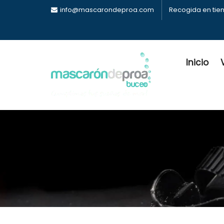
info@mascarondeproa.com
Recogida en tie
Inicio