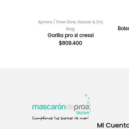
Apnea / Free Dive
,
Nasas & Dry
Bols
Bag
Gorilla pro xl cressi
$
809.400
Mi Cuent