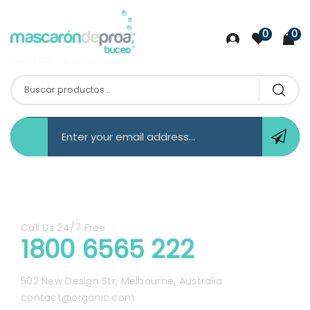
0
0
Contact Information
Call Us 24/7 Free
1800 6565 222
502 New Design Str, Melbourne, Australia
contact@organic.com