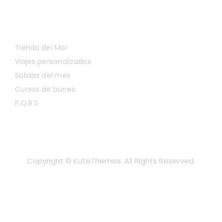
Let Us Help You
Tienda del Mar
Viajes personalizados
Salidas del mes
Cursos de buceo
P.Q.R.S
Copyright ©
KuteThemes
. All Rights Reserved.